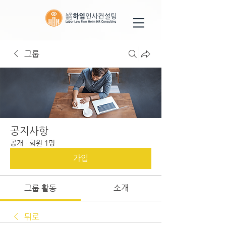
그룹
공지사항
공개
·
회원 1명
가입
그룹 활동
소개
뒤로