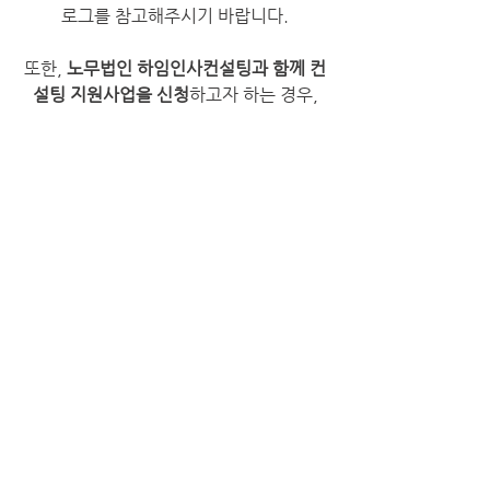
로그를 참고해주시기 바랍니다.
또한, 
노무법인 하임인사컨설팅과 함께 컨
설팅 지원사업을 신청
하고자 하는 경우,
신청서 상 
컨설팅 희망 노무사
 기재란에 
성
민혜 노무사
로 기재
해주시면 됩니다.
※ 노무법인 하임인사컨설팅 블로그 ※
0
0
65
Write a comment...
소개