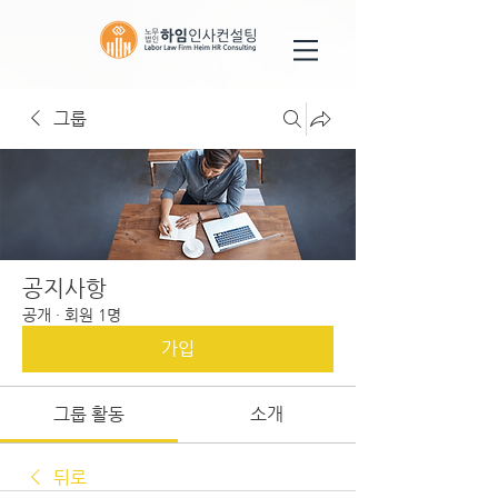
그룹
공지사항
공개
·
회원 1명
가입
그룹 활동
소개
뒤로