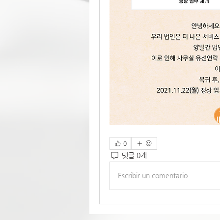
0
댓글 0개
Escribir un comentario...