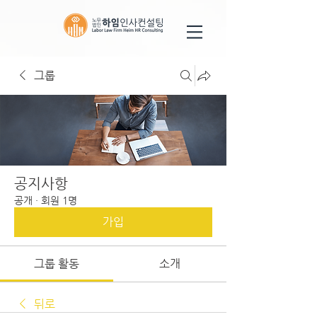
그룹
공지사항
공개
·
회원 1명
가입
그룹 활동
소개
뒤로