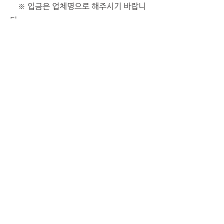
    ※ 입금은 업체명으로 해주시기 바랍니
다.
▶ 문의처
   회원서비스팀 (Tel. 041-559-5733)
▶ 주요내용
   - 고용노동부 업무추진계획 및 근로감독 
종합계획
   - 근로시간 및 임금 관련 주요제도 유지/
폐지 여부
   - 4대 보험료 등 개정사항 : 보험요율, 상
한액, 부과기준 변경
   - 노사협의회 및 고용허가제 관련 법률 
개정
   - 2023년도 지원금 제도 및 산업안전 관