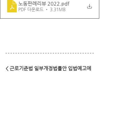
노동판례리뷰 2022
.pdf
PDF 다운로드 • 3.31MB
< 근로기준법 일부개정법률안 입법예고에 
대한 한국노총 의견 >
1. 입법예고안 전반에 대한 의견
2. 연장근로시간 운영에 대한 관리 단위 확
대
3. 근로일간 11시간 연속휴식 등 건강권 보
호
4. 근로자대표제 개편안의 문제점
5. 선택적 근로시간제 확대
6. 탄력적 근로시간제의 실효성 제고